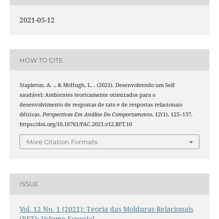
2021-05-12
HOW TO CITE
Stapleton, A. ., & McHugh, L. . (2021). Desenvolvendo um Self
saudável: Ambientes teoricamente otimizados para o
desenvolvimento de respostas de tato e de respostas relacionais
dêiticas.
Perspectivas Em Análise Do Comportamento
,
12
(1), 125–137.
https://doi.org/10.18761/PAC.2021.v12.RFT.10
More Citation Formats
ISSUE
Vol. 12 No. 1 (2021): Teoria das Molduras Relacionais
(RFT): Volume Especial