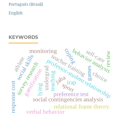
Português (Brasil)
English
KEYWORDS
coping
behavior analysis
monitoring
self-care
review
teacher training
social skills
athlete
professor-student relationship
survey research
undergrad
games
gamification
choice
teaching
jaba
irap
response cost
sport
lying
preference test
social contingencies analysis
relational frame theory
verbal behavior