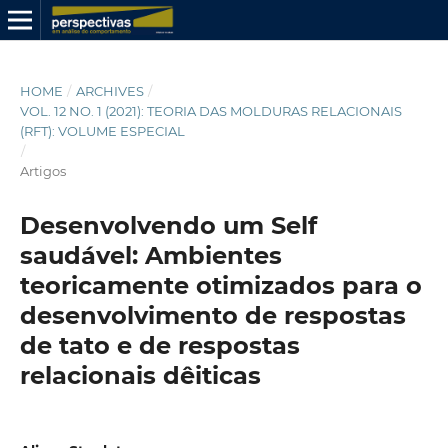
HOME
/
ARCHIVES
/
VOL. 12 NO. 1 (2021): TEORIA DAS MOLDURAS RELACIONAIS
(RFT): VOLUME ESPECIAL
/
Artigos
Desenvolvendo um Self
saudável: Ambientes
teoricamente otimizados para o
desenvolvimento de respostas
de tato e de respostas
relacionais dêiticas